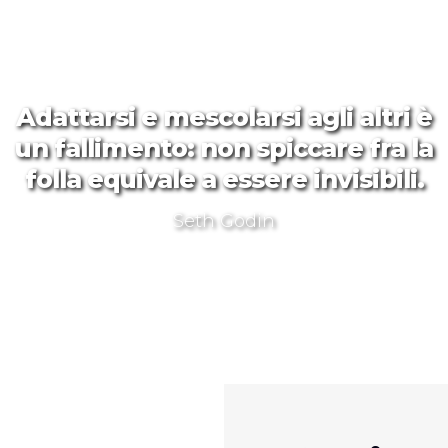
Adattarsi e mescolarsi agli altri è
un fallimento: non spiccare fra la
folla equivale a essere invisibili.
Seth Godin