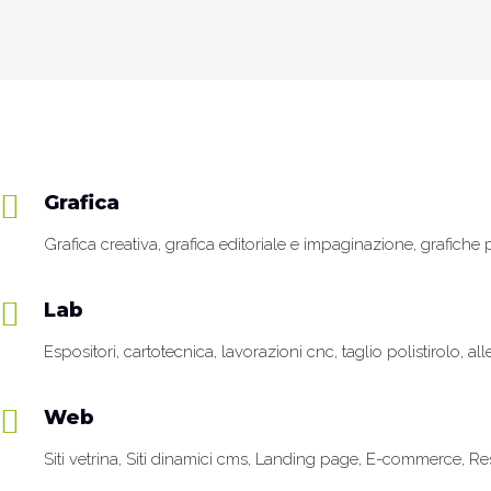
Applicazione
Decorazione
Applicazio
Menù
pellico...
vetrine ...
Rollup
pellico...
firmati
80×200
DAG St...
s...
Grafica
Grafica creativa, grafica editoriale e impaginazione, grafich
Lab
Espositori, cartotecnica, lavorazioni cnc, taglio polistirolo, all
Web
Siti vetrina, Siti dinamici cms, Landing page, E-commerce, 