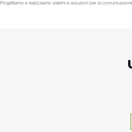
Progettiamo e realizziamo sistemi e soluzioni per la comunicazione
Hakuna
Decorazione
Maison
Il
Annar
Matata
autolavaggio
esthetique
Capestrano
parru