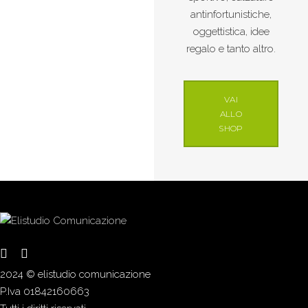
antinfortunistiche,
oggettistica, idee
regalo e tanto altro.
VAI
ALLO
SHOP
2024 © elistudio comunicazione
P.Iva 01842160663