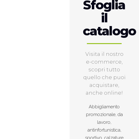
Sfoglia
il
catalogo
Visita il nostro
e-commerce,
scopri tutto
quello che puoi
acquistare,
anche online!
Abbigliamento
promozionale, da
lavoro,
antinfortunistica,
sportivo, calzature